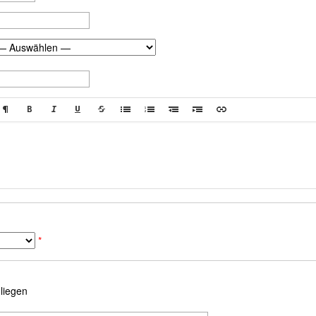
*
nliegen