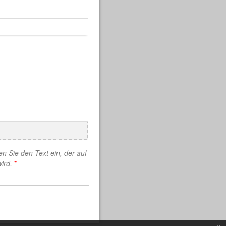
n Sie den Text ein, der auf
ird.
*