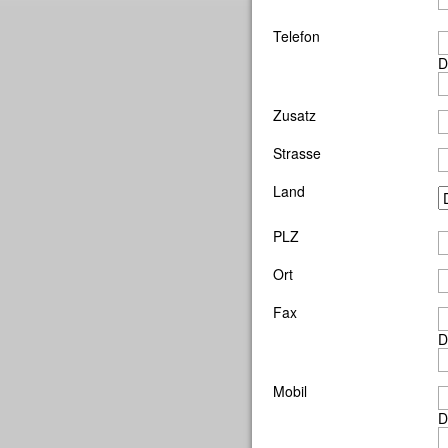
Telefon
D
Zusatz
Strasse
Land
PLZ
Ort
Fax
D
Mobil
D