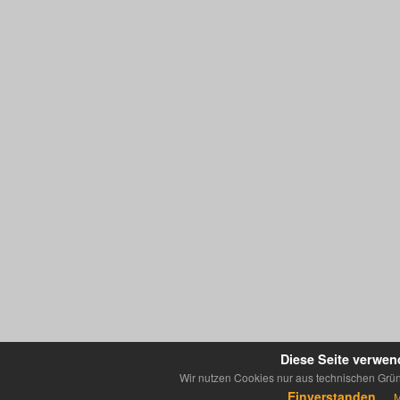
Diese Seite verwen
Wir nutzen Cookies nur aus technischen Grün
Einverstanden
M